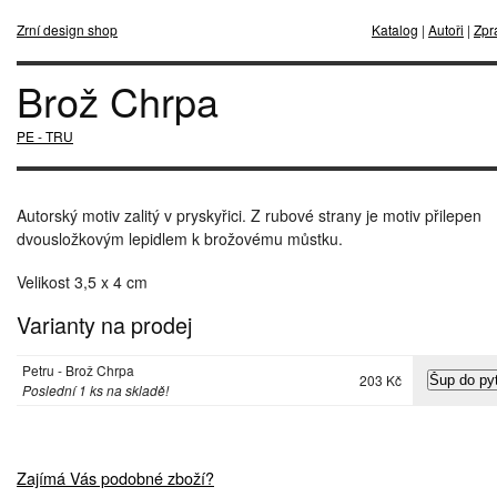
Zrní design shop
Katalog
|
Autoři
|
Zpr
Brož Chrpa
PE - TRU
Autorský motiv zalitý v pryskyřici. Z rubové strany je motiv přilepen
dvousložkovým lepidlem k brožovému můstku.
Velikost 3,5 x 4 cm
Varianty na prodej
Petru - Brož Chrpa
203 Kč
Poslední 1 ks na skladě!
Zajímá Vás podobné zboží?