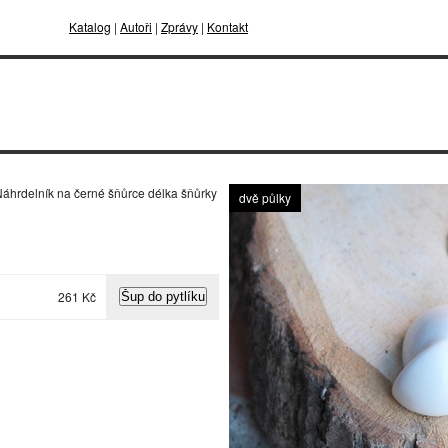
Katalog
|
Autoři
|
Zprávy
|
Kontakt
Náhrdelník na černé šňůrce délka šňůrky
dvě půlky
261 Kč