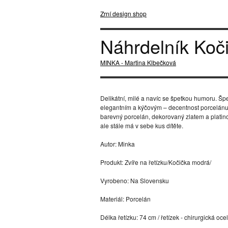
Zrní design shop
Náhrdelník Koč
MINKA - Martina Klbečková
Delikátní, milé a navíc se špetkou humoru. Špe
elegantním a kýčovým – decentnost porcelánu pr
barevný porcelán, dekorovaný zlatem a platino
ale stále má v sebe kus dítěte.
Autor: Minka
Produkt: Zvíře na řetízku/Kočička modrá/
Vyrobeno: Na Slovensku
Materiál: Porcelán
Délka řetízku: 74 cm / řetízek - chirurgická oce