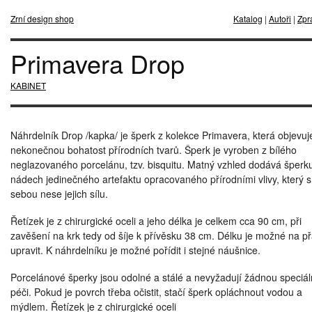
Zrní design shop
Katalog
|
Autoři
|
Zpr
Primavera Drop
KABINET
Náhrdelník Drop /kapka/ je šperk z kolekce Primavera, která objevuj
nekonečnou bohatost přírodních tvarů. Šperk je vyroben z bílého
neglazovaného porcelánu, tzv. bisquitu. Matný vzhled dodává šperk
nádech jedinečného artefaktu opracovaného přírodními vlivy, který s
sebou nese jejich sílu.
Řetízek je z chirurgické oceli a jeho délka je celkem cca 90 cm, při
zavěšení na krk tedy od šíje k přívěsku 38 cm. Délku je možné na př
upravit. K náhrdelníku je možné pořídit i stejné náušnice.
Porcelánové šperky jsou odolné a stálé a nevyžadují žádnou speciál
péči. Pokud je povrch třeba očistit, stačí šperk opláchnout vodou a
mýdlem. Řetízek je z chirurgické oceli