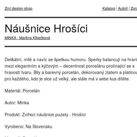
Zrní design shop
Katalog
|
Autoři
|
Zpr
Náušnice Hrošíci
MINKA - Martina Klbečková
Delikátní, milé a navíc se špetkou humoru. Šperky balancují na hrani
mezi elegantním a kýčovým – decentnost porcelánu prolínající se s
hravostí tvaru. Bily a barevný porcelán, dekorovaný zlatem a platino
pro každého, kdo je sice už velký, ale stále má v sebe kus dítěte.
Materiál: Porcelán
Autor: Minka
Produkt: Zvířecí náušnice puzety - Hrošíci
Vyrobeno: Na Slovensku