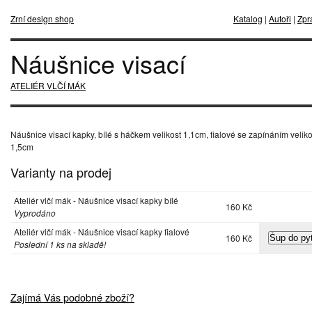
Zrní design shop
Katalog
|
Autoři
|
Zpr
Náušnice visací
ATELIÉR VLČÍ MÁK
Náušnice visací kapky, bílé s háčkem velikost 1,1cm, fialové se zapínáním veliko
1,5cm
Varianty na prodej
Ateliér vlčí mák - Náušnice visací kapky bílé
160 Kč
Vyprodáno
Ateliér vlčí mák - Náušnice visací kapky fialové
160 Kč
Poslední 1 ks na skladě!
Zajímá Vás podobné zboží?