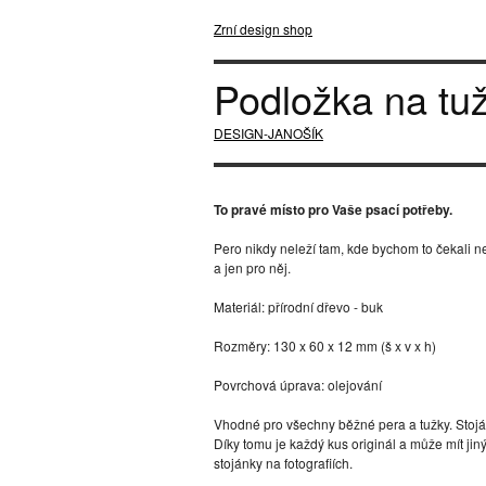
Zrní design shop
Podložka na tu
DESIGN-JANOŠÍK
To pravé místo pro Vaše psací potřeby.
Pero nikdy neleží tam, kde bychom to čekali neb
a jen pro něj.
Materiál: přírodní dřevo - buk
Rozměry: 130 x 60 x 12 mm (š x v x h)
Povrchová úprava: olejování
Vhodné pro všechny běžné pera a tužky. Stoján
Díky tomu je každý kus originál a může mít ji
stojánky na fotografiích.