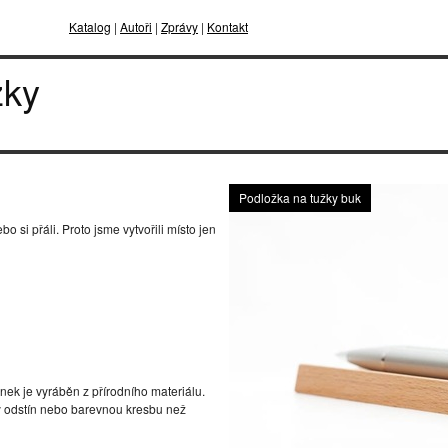
Katalog
|
Autoři
|
Zprávy
|
Kontakt
žky
Podložka na tužky buk
o si přáli. Proto jsme vytvořili místo jen
ek je vyráběn z přírodního materiálu.
ný odstín nebo barevnou kresbu než