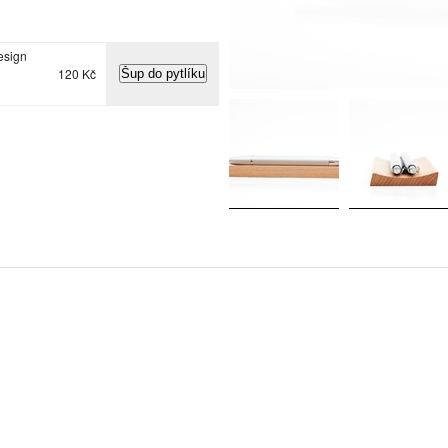
esign
120 Kč