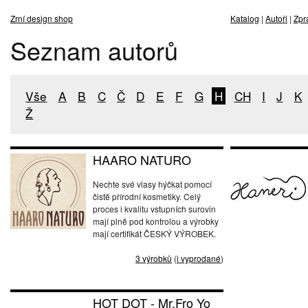
Zrní design shop
Katalog
|
Autoři
|
Zpr
Seznam autorů
Vše
A
B
C
Č
D
E
F
G
H
CH
I
J
K
Ž
HAARO NATURO
Nechte své vlasy hýčkat pomocí
čistě přírodní kosmetiky. Celý
proces i kvalitu vstupních surovin
mají plně pod kontrolou a výrobky
mají certifikát ČESKÝ VÝROBEK.
3 výrobků
(
i vyprodané
)
HOT DOT - Mr.Fro Yo